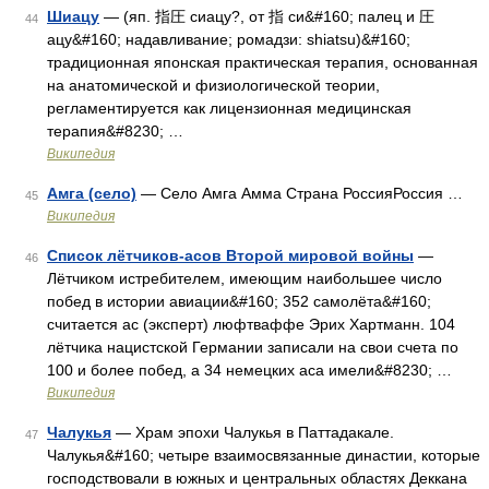
Шиацу
— (яп. 指圧 сиацу?, от 指 си&#160; палец и 圧
44
ацу&#160; надавливание; ромадзи: shiatsu)&#160;
традиционная японская практическая терапия, основанная
на анатомической и физиологической теории,
регламентируется как лицензионная медицинская
терапия&#8230; …
Википедия
Амга (село)
— Село Амга Амма Страна РоссияРоссия …
45
Википедия
Список лётчиков-асов Второй мировой войны
—
46
Лётчиком истребителем, имеющим наибольшее число
побед в истории авиации&#160; 352 самолёта&#160;
считается ас (эксперт) люфтваффе Эрих Хартманн. 104
лётчика нацистской Германии записали на свои счета по
100 и более побед, а 34 немецких аса имели&#8230; …
Википедия
Чалукья
— Храм эпохи Чалукья в Паттадакале.
47
Чалукья&#160; четыре взаимосвязанные династии, которые
господствовали в южных и центральных областях Деккана